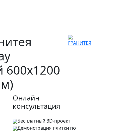
нитея
ау
й 600х1200
.м)
Онлайн
консультация
Бесплатный 3D-проект
Демонстрация плитки
по