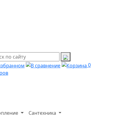
0
ров
опление
Сантехника