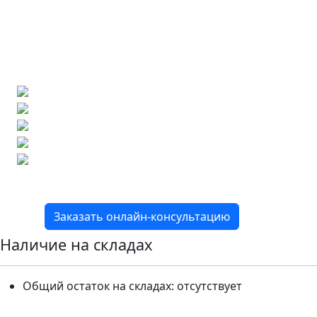
Ищете конкретную плитку?
Позвоните нам и мы поможем ее найти,
либо предложим более выгодные аналоги.
Бесплатный 3D-проект
Демонстрация плитки
по видеозвонку
Подбор аналогов по вашим примерам
Расчет плитки и раскладка
Подбор вариантов под ваш бюджет
8 800 2-501-509
Заказать онлайн-консультацию
Наличие на складах
Общий остаток на складах:
отсутствует