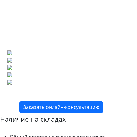
Ищете конкретную плитку?
Позвоните нам и мы поможем ее найти,
либо предложим более выгодные аналоги.
Бесплатный 3D-проект
Демонстрация плитки
по видеозвонку
Подбор аналогов по вашим примерам
Расчет плитки и раскладка
Подбор вариантов под ваш бюджет
8 800 2-501-509
Заказать онлайн-консультацию
Наличие на складах