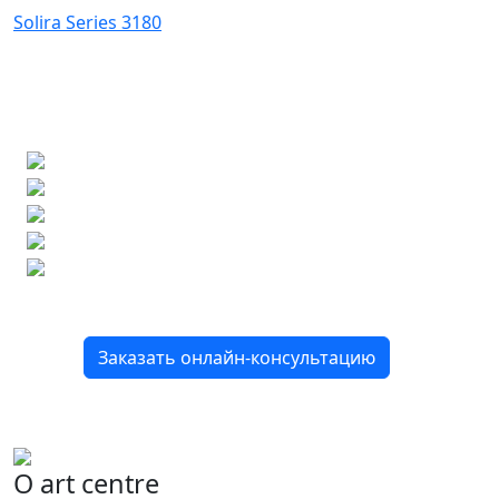
Solira Series 3180
Ищете конкретную плитку?
Позвоните нам и мы поможем ее найти, либо
предложим более выгодные аналоги.
Бесплатный 3D-проект
Демонстрация плитки
по видеозвонку
Подбор аналогов по вашим примерам
Расчет плитки и раскладка
Подбор вариантов под ваш бюджет
8 800 2-501-509
Заказать онлайн-консультацию
О art centre