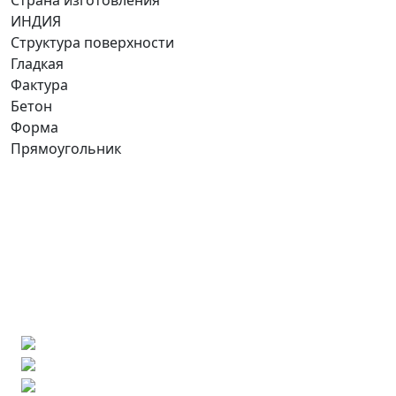
Страна изготовления
ИНДИЯ
Структура поверхности
Гладкая
Фактура
Бетон
Форма
Прямоугольник
Ищете конкретную плитку?
Позвоните нам и мы поможем ее найти,
либо предложим более выгодные аналоги.
Бесплатный 3D-проект
Демонстрация плитки
по видеозвонку
Подбор аналогов по вашим примерам