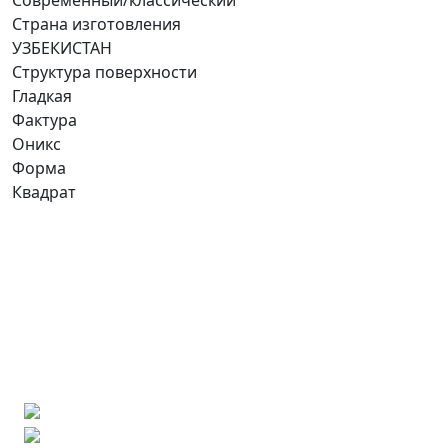
Страна изготовления
УЗБЕКИСТАН
Структура поверхности
Гладкая
Фактура
Оникс
Форма
Квадрат
Ищете конкретную плитку?
Позвоните нам и мы поможем ее найти,
либо предложим более выгодные аналоги.
Бесплатный 3D-проект
Демонстрация плитки
по видеозвонку