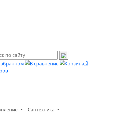
0
ров
опление
Сантехника