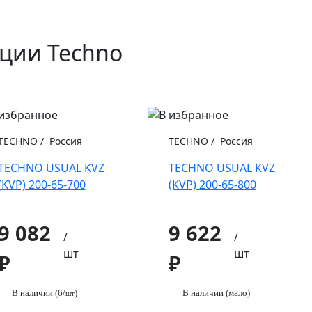
кции Techno
TECHNO
/
Россия
TECHNO
/
Россия
TECHNO USUAL KVZ
TECHNO USUAL KVZ
(KVP) 200-65-700
(KVP) 200-65-800
9 082
9 622
/
/
шт
шт
₽
₽
В наличии (6/
)
В наличии (мало)
шт