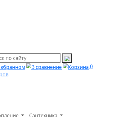
0
ров
опление
Сантехника