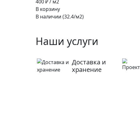
400 ₽
/ м2
В корзину
В наличии (32.4/
м2
)
Наши услуги
Доставка и
хранение
Ищете конкретную плитку
Позвоните нам и мы поможем ее найти,
либо предложим более выгодные
аналоги.