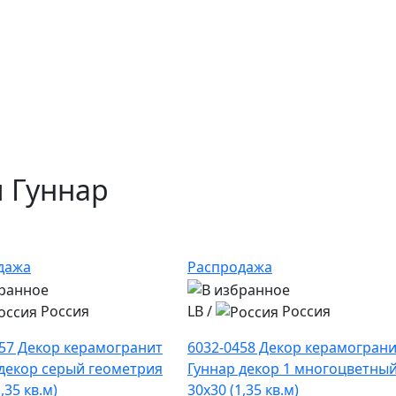
 Гуннар
дажа
Распродажа
Россия
LB
/
Россия
457 Декор керамогранит
6032-0458 Декор керамогран
 декор серый геометрия
Гуннар декор 1 многоцветны
,35 кв.м)
30х30 (1,35 кв.м)