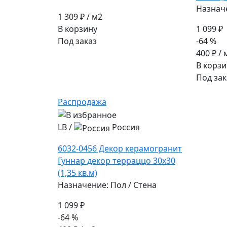
Назначе
1 309 ₽
/ м2
В корзину
1 099 ₽
Под заказ
-64 %
400 ₽
/ 
В корзи
Под зак
Распродажа
LB
/
Россия
6032-0456 Декор керамогранит
Гуннар декор терраццо 30х30
(1,35 кв.м)
Назначение: Пол / Стена
1 099 ₽
-64 %