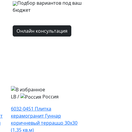
Подбор вариантов под ваш
бюджет
Онлайн консультация
LB
/
Россия
6032-0451 Плитка
ит
керамогранит Гуннар
й
коричневый терраццо 30х30
(1,35 кв.м)