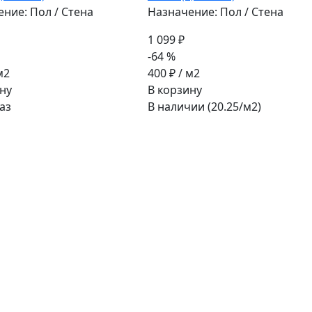
ние: Пол / Стена
Назначение: Пол / Стена
1 099 ₽
-64 %
м2
400 ₽
/ м2
ну
В корзину
аз
В наличии (20.25/
м2
)