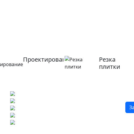
Проектирование
Резка
плитки
?
Бесплатный 3D-проект
Демонстрация плитки
по видеозвонку
Подбор аналогов по вашим примерам
З
Расчет плитки и раскладка
Подбор вариантов под ваш бюджет