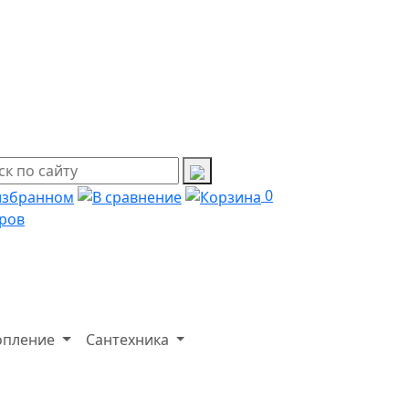
0
ров
опление
Сантехника